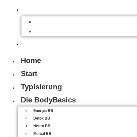
About
Über uns
FAQs
E-book
Home
Start
Typisierung
Die BodyBasics
Energie BB
Detox BB
Neuro BB
Mental BB